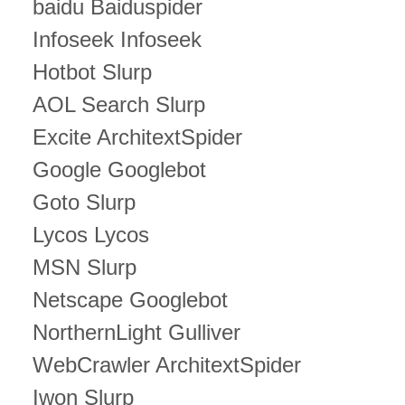
baidu Baiduspider
Infoseek Infoseek
Hotbot Slurp
AOL Search Slurp
Excite ArchitextSpider
Google Googlebot
Goto Slurp
Lycos Lycos
MSN Slurp
Netscape Googlebot
NorthernLight Gulliver
WebCrawler ArchitextSpider
Iwon Slurp