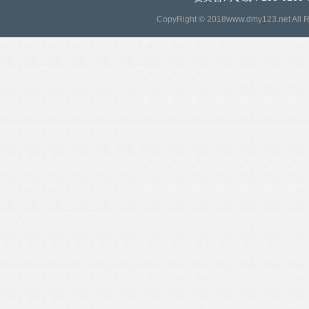
CopyRight © 2018www.dmy123.net All